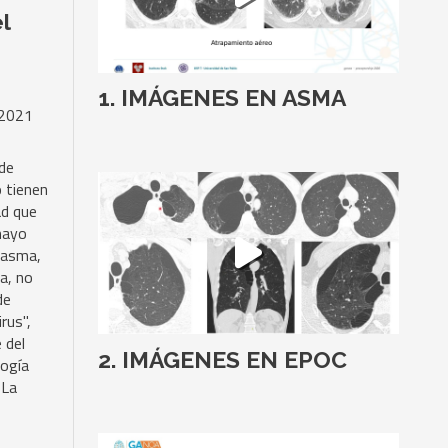
l
IMÁGENES EN ASMA
2021
de
 tienen
d que
mayo
r asma,
da, no
de
rus",
 del
IMÁGENES EN EPOC
ogía
 La