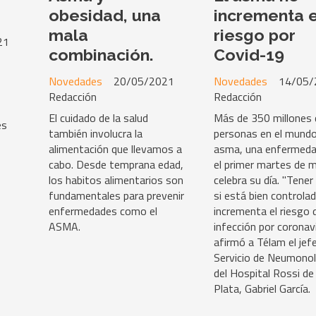
obesidad, una
incrementa e
mala
riesgo por
21
combinación.
Covid-19
Novedades
20/05/2021
Novedades
14/05/
Redacción
Redacción
El cuidado de la salud
Más de 350 millones 
es
también involucra la
personas en el mundo
alimentación que llevamos a
asma, una enfermeda
cabo. Desde temprana edad,
el primer martes de 
los habitos alimentarios son
celebra su día. "Tene
fundamentales para prevenir
si está bien controla
enfermedades como el
incrementa el riesgo 
ASMA.
infección por coronavi
afirmó a Télam el jefe
Servicio de Neumonol
del Hospital Rossi de
Plata, Gabriel García.