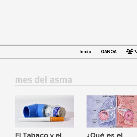
Inicio
GANOA
P
mes del asma
El Tabaco y el
¿Qué es el