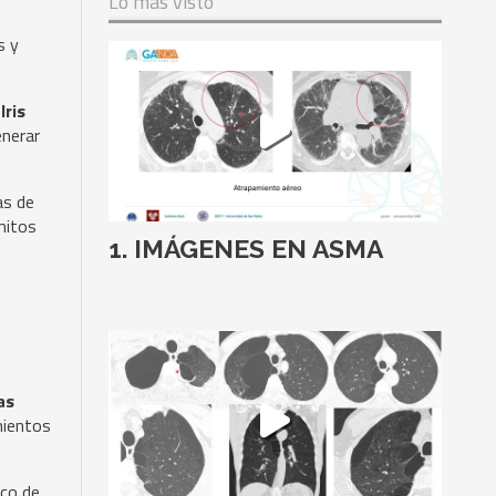
Lo más visto
s y
Iris
enerar
as de
mitos
IMÁGENES EN ASMA
as
mientos
ico de