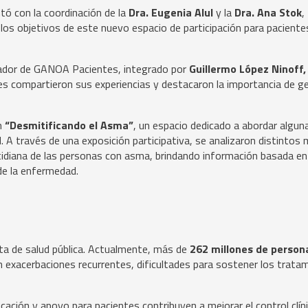
tó con la coordinación de la
Dra. Eugenia Alul
y la
Dra. Ana Stok
,
 los objetivos de este nuevo espacio de participación para paciente
dador de GANOA Pacientes, integrado por
Guillermo López Ninoff, 
nes compartieron sus experiencias y destacaron la importancia de g
ón
“Desmitificando el Asma”
, un espacio dedicado a abordar algun
 A través de una exposición participativa, se analizaron distintos 
cotidiana de las personas con asma, brindando información basada en
de la enfermedad.
ta de salud pública. Actualmente, más de
262 millones de person
n exacerbaciones recurrentes, dificultades para sostener los trata
ación y apoyo para pacientes contribuyen a mejorar el control clín