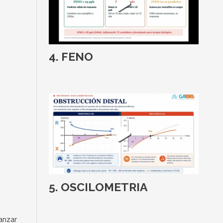
FENO
OSCILOMETRIA
anzar