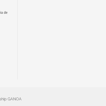
ia de
rship GANOA