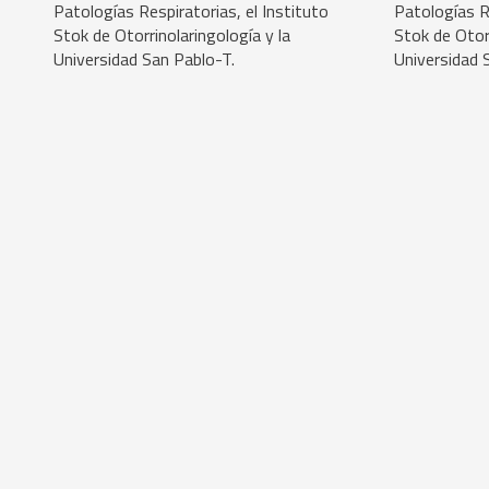
Patologías Respiratorias, el Instituto
Patologías Re
Stok de Otorrinolaringología y la
Stok de Otorr
Universidad San Pablo-T.
Universidad 
FENO
GANOA
A LA E
Preceptorship GANOA
18/07/2026
Redacción 2
Preceptorsh
Redacción 2
En este video, la Dra. Ana Stok
desarrolla el rol del FENO como
En este vide
herramienta para el diagnóstico y
una introduc