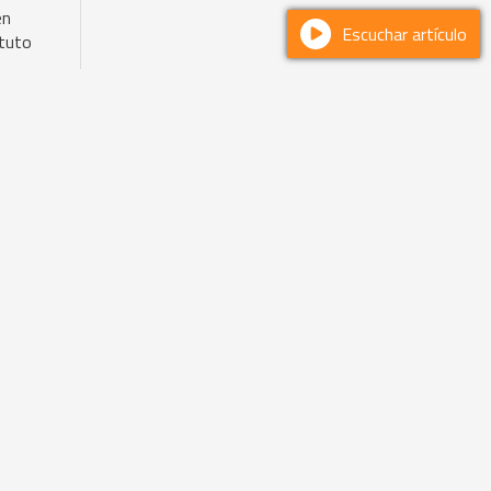
en
Escuchar artículo
ituto
A
A
2026