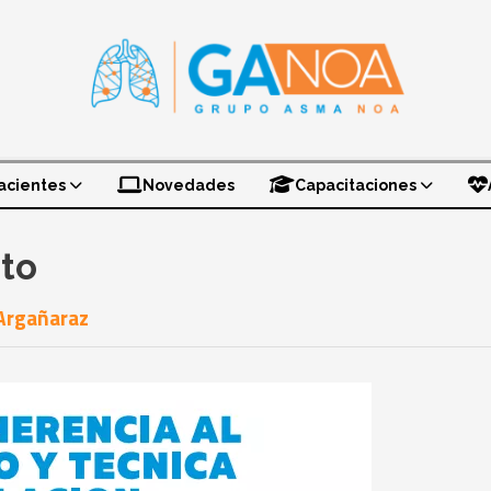
acientes
Novedades
Capacitaciones
to
 Argañaraz