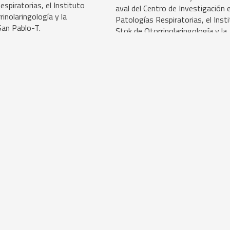
spiratorias, el Instituto
aval del Centro de Investigación 
inolaringología y la
Patologías Respiratorias, el Inst
San Pablo-T.
Stok de Otorrinolaringología y la
Universidad San Pablo-T.
 INTRODUCCIÓN
INTRODUCCIÓN A L
POC
INFLAMACIÓN DE L
VÍA AÉREA
ip GANOA
07/07/2026
Preceptorship GANOA
16/07/
Redacción 2
o, la Dra. Ana Stok presenta
ción a la EPOC, abordando