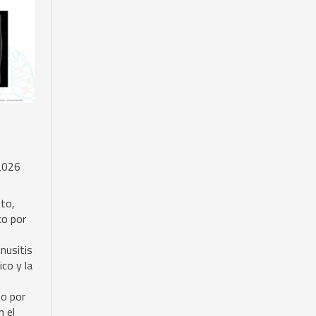
2026
oto,
co por
nusitis
ico y la
do por
 el