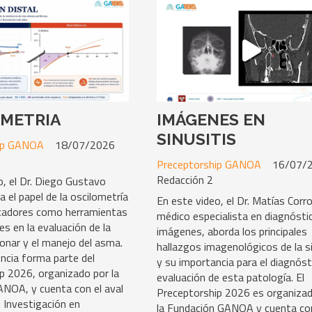
METRIA
IMÁGENES EN
SINUSITIS
ip GANOA
18/07/2026
Preceptorship GANOA
16/07/
Redacción 2
o, el Dr. Diego Gustavo
 el papel de la oscilometría
En este video, el Dr. Matías Corr
rcadores como herramientas
médico especialista en diagnósti
s en la evaluación de la
imágenes, aborda los principales
onar y el manejo del asma.
hallazgos imagenológicos de la si
ncia forma parte del
y su importancia para el diagnóst
p 2026, organizado por la
evaluación de esta patología. El
NOA, y cuenta con el aval
Preceptorship 2026 es organiza
e Investigación en
la Fundación GANOA y cuenta con